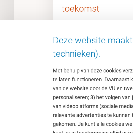
toekomst
Deze website maakt 
technieken).
Met behulp van deze cookies verz
te laten functioneren. Daarnaast
van de website door de VU en twe
personaliseren; 3) het volgen van
Direct naar
Studi
van videoplatforms (sociale media
relevante advertenties te kunnen 
Homepage
Academisc
gekomen. Je kunt alle cookies wei
Cultuur op de campus
Studiegids
kunt jouw toestemming altijd wijzi