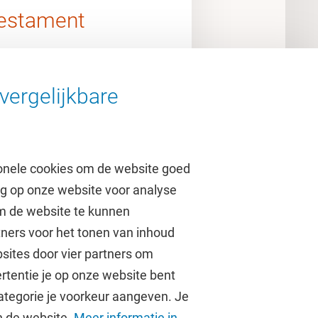
estament
vergelijkbare
onele cookies om de website goed
ag op onze website voor analyse
om de website te kunnen
tners voor het tonen van inhoud
Over de VU
sites door vier partners om
rtentie je op onze website bent
Contact en route
ategorie je voorkeur aangeven. Je
Werken bij de VU
an de website.
Meer informatie in