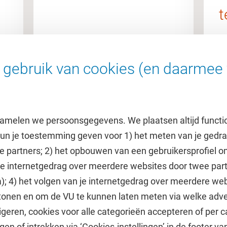
t
gebruik van cookies (en daarmee 
amelen we persoonsgegevens. We plaatsen altijd functi
 kun je toestemming geven voor 1) het meten van je gedr
e partners; 2) het opbouwen van een gebruikersprofiel 
 je internetgedrag over meerdere websites door twee par
e
Uitgelicht
); 4) het volgen van je internetgedrag over meerdere web
tonen en om de VU te kunnen laten meten via welke adve
he jaarkalender
Doneer aan het VUfonds
geren, cookies voor alle categorieën accepteren of per c
VU Magazine
gen of intrekken via ‘Cookies-instellingen’ in de footer v