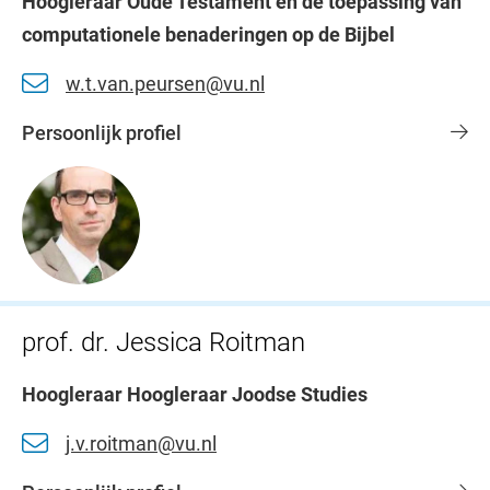
Hoogleraar Oude Testament en de toepassing van
computationele benaderingen op de Bijbel
w.t.van.peursen@vu.nl
Persoonlijk profiel
prof. dr. Jessica Roitman
Hoogleraar Hoogleraar Joodse Studies
j.v.roitman@vu.nl