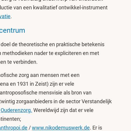
ctie van een kwalitatief ontwikkel-instrument
vatie
.
scentrum
doel de theoretische en praktische betekenis
 methodieken nader te expliciteren en met
en te verbinden.
osofische zorg aan mensen met een
na en 1931 in Zeist) zijn er vele
 antroposofische mensvisie als bron van
. twintig zorgaanbieders in de sector Verstandelijk
r
Ouderenzorg.
Wereldwijd zijn dat er vele
ntinenten;
nthropoi.de
/
www.nikodemuswerk.de
. Er is