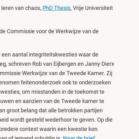
, leren van chaos,
PhD Thesis
, Vrije Universiteit
aan de Commissie voor de Werkwijze van de
 een aantal integriteitskwesties waar de
, schreven Rob van Eijbergen en Janny Dierx
mmissie Werkwijze van de Tweede Kamer. Zij
rgenomen feitenonderzoek ook te onderzoeken
kwesties, om misstanden in de toekomst te
ouwen en aanzien van de Tweede kamer te
van groot belang dat alle betrokken partijen
eid wordt gesteld wederhoor te geven. Op die
bredere context waarin een kwestie kon
aag of iemand schuldig is.
Naar de brief