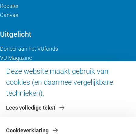
Rooster
Canvas
Uitgelicht
Doneer aan het VUfonds
VU Magazine
Ad Valvas
Deze website maakt gebruik van
Digitale toegankelijkheid
cookies (en daarmee vergelijkbare
technieken).
Over de VU
Lees volledige tekst
Contact en route
Werken bij de VU
Faculteiten
Cookieverklaring