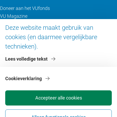
Doneer aan het VUfonds
VU Magazine
Ad Valvas
Deze website maakt gebruik van
Digitale toegankelijkheid
cookies (en daarmee vergelijkbare
technieken).
Over de VU
Lees volledige tekst
Contact en route
Werken bij de VU
Faculteiten
Cookieverklaring
Diensten
Accepteer alle cookies