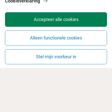
Journalistiek
Cookieverklaring
In de minor Journalistiek van de VU leer je
journalistieke vaardigheden en begrijp je de rol van
Accepteer alle cookies
journalist binnen het veranderende
medialandschap.
Alleen functionele cookies
Minor
NL
30 EC
School der Geesteswetenschappen/Faculteit der
Sociale en Geesteswetenschappen
Stel mijn voorkeur in
Faculteitsminor
Language Development and
Disorders
In de minor Language Development and Disorders
leer je hoe kinderen taal leren en wat het proces van
taalverwerving beïnvloedt.