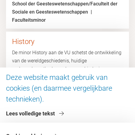
School der Geesteswetenschappen/Faculteit der
Sociale en Geesteswetenschappen
Faculteitsminor
History
De minor History aan de VU schetst de ontwikkeling
van de wereldgeschiedenis, huidige
onderzoeksmethoden en hoe geschiedenis
Deze website maakt gebruik van
schriftelijk is vastgelegd.
cookies (en daarmee vergelijkbare
Minor
EN
30 EC
technieken).
School der Geesteswetenschappen/Faculteit der
Sociale en Geesteswetenschappen
Lees volledige tekst
Universiteitsminor