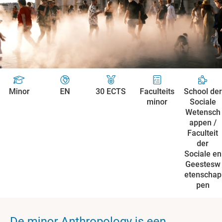
Minor
EN
30 ECTS
Faculteits
School der
minor
Sociale
Wetensch
appen /
Faculteit
der
Sociale en
Geestesw
etenschap
pen
De minor Anthropology is een