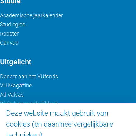
Studie
Academische jaarkalender
Studiegids
Rooster
Canvas
Uitgelicht
Doneer aan het VUfonds
VU Magazine
Ad Valvas
Digitale toegankelijkheid
Deze website maakt gebruik van
Over de VU
cookies (en daarmee vergelijkbare
technieken).