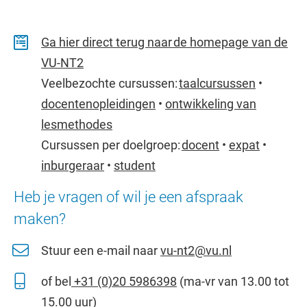
Ga hier direct terug naar de homepage van de
VU-NT2
Veelbezochte cursussen:
taalcursussen
•
docentenopleidingen
•
ontwikkeling van
lesmethodes
Cursussen per doelgroep:
docent
•
expat
•
inburgeraar
•
student
Heb je vragen of wil je een afspraak
maken?
Stuur een e-mail naar
vu-nt2@vu.nl
of bel
+31 (0)20 5986398
(ma-vr van 13.00 tot
15.00 uur)