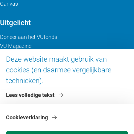
Canvas
Uitgelicht
Doneer aan het VUfonds
VU Magazine
Ad Valvas
Deze website maakt gebruik van
Digitale toegankelijkheid
cookies (en daarmee vergelijkbare
technieken).
Over de VU
Lees volledige tekst
Contact en route
Werken bij de VU
Faculteiten
Cookieverklaring
Diensten