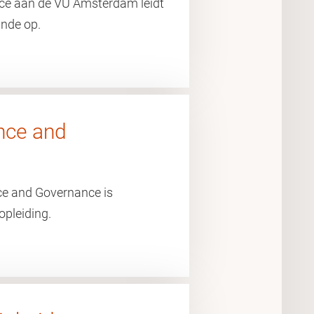
ance aan de VU Amsterdam leidt
unde op.
ence and
ence and Governance is
opleiding.