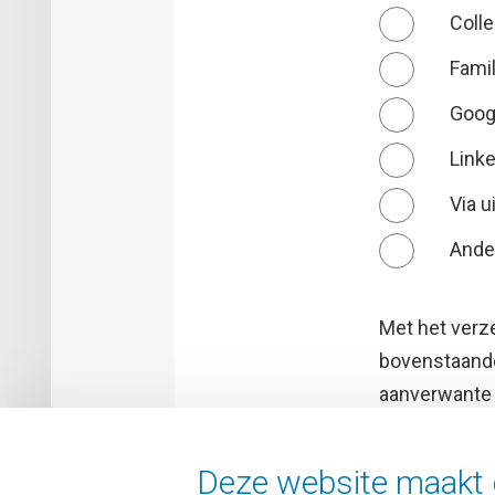
Colle
Famil
Goog
Link
Via u
Ande
Met het verz
bovenstaande
aanverwante 
Ja
Deze website maakt g
Nee