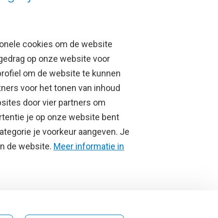
ionele cookies om de website
 gedrag op onze website voor
profiel om de website te kunnen
tners voor het tonen van inhoud
Over de VU
sites door vier partners om
rtentie je op onze website bent
Contact en route
ategorie je voorkeur aangeven. Je
Werken bij de VU
van de website.
Meer informatie in
Faculteiten
Diensten