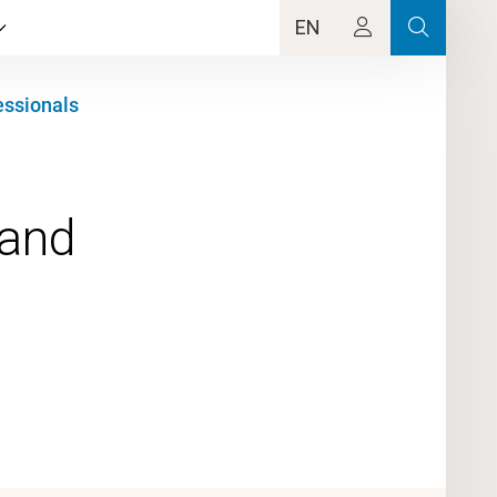
EN
essionals
 and