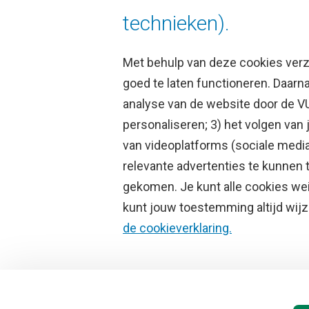
technieken).
Aanmelde
Met behulp van deze cookies ver
goed te laten functioneren. Daar
analyse van de website door de V
personaliseren; 3) het volgen van
Direct naar
Studi
van videoplatforms (sociale media
relevante advertenties te kunnen 
Homepage
Academisc
gekomen. Je kunt alle cookies wei
Cultuur op de campus
Studiegids
kunt jouw toestemming altijd wijzi
Universiteitsbibliotheek
Rooster
de cookieverklaring.
Dashboard
Canvas