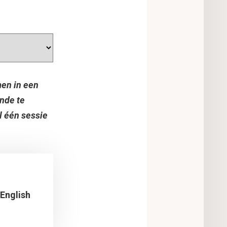
men in een
nde te
l één sessie
 English