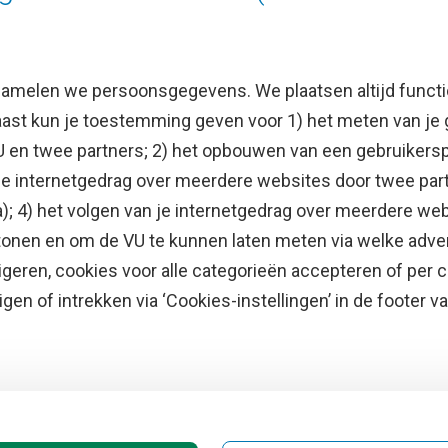
n »
zamelen we persoonsgegevens. We plaatsen altijd funct
naast kun je toestemming geven voor 1) het meten van je
U en twee partners; 2) het opbouwen van een gebruikers
 je internetgedrag over meerdere websites door twee par
e
Uitgelicht
); 4) het volgen van je internetgedrag over meerdere web
tonen en om de VU te kunnen laten meten via welke adve
he jaarkalender
Doneer aan het VUfonds
geren, cookies voor alle categorieën accepteren of per c
VU Magazine
gen of intrekken via ‘Cookies-instellingen’ in de footer 
Ad Valvas
Digitale toegankelijkheid