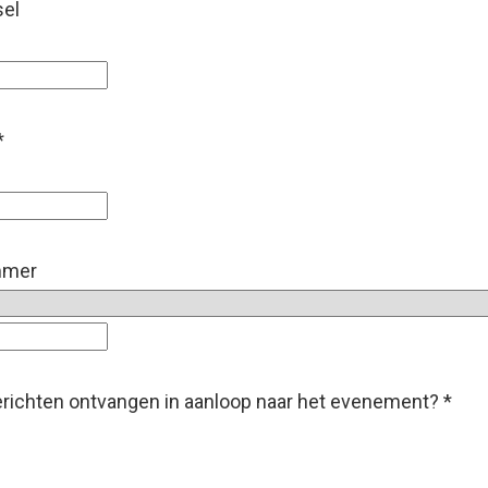
el
*
mmer
erichten ontvangen in aanloop naar het evenement?
*