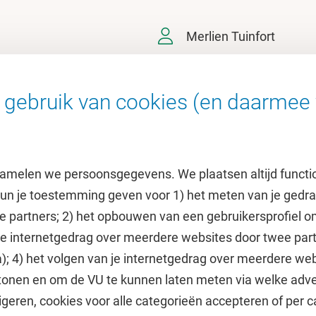
Merlien Tuinfort
gebruik van cookies (en daarmee 
amelen we persoonsgegevens. We plaatsen altijd functi
 kun je toestemming geven voor 1) het meten van je gedr
e partners; 2) het opbouwen van een gebruikersprofiel 
 je internetgedrag over meerdere websites door twee par
e
Uitgelicht
); 4) het volgen van je internetgedrag over meerdere web
tonen en om de VU te kunnen laten meten via welke adve
he jaarkalender
Doneer aan het VUfonds
geren, cookies voor alle categorieën accepteren of per c