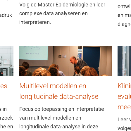
Volg de Master Epidemiologie en leer
ontwi
complexe data analyseren en
adruk
en ma
interpreteren.
diagn
ies
Multilevel modellen en
Klin
longitudinale data-analyse
eval
mee
 in
Focus op toepassing en interpretatie
erzoek
van multilevel modellen en
Leer 
che en
longitudinale data-analyse in deze
volge