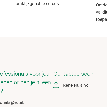
praktijkgerichte cursus.
Ontde
validi
toepa
ofessionals voor jou
Contactpersoon
kenen of heb je al een
René Hulsink
g?
ionals@vu.nl
.