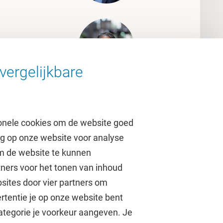
vergelijkbare
onele cookies om de website goed
ag op onze website voor analyse
om de website te kunnen
tners voor het tonen van inhoud
Over de VU
sites door vier partners om
rtentie je op onze website bent
Contact en route
ategorie je voorkeur aangeven. Je