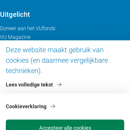
Uitgelicht
Doneer aan het VUfonds
VU Magazine
Ad Valvas
Deze website maakt gebruik van
Digitale toegankelijkheid
cookies (en daarmee vergelijkbare
technieken).
Over de VU
Lees volledige tekst
Contact en route
Werken bij de VU
Faculteiten
Cookieverklaring
Diensten
Accepteer alle cookies