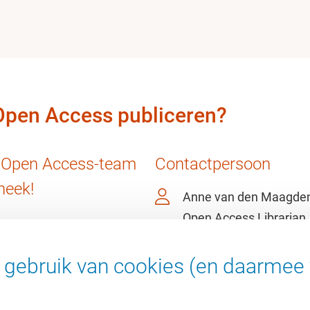
 Open Access publiceren?
 Open Access-team
Contactpersoon
heek!
Anne van den Maagde
Open Access Librarian
+3120 598 5652
openaccess@vu.nl
gebruik van cookies (en daarmee 