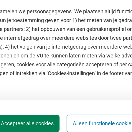
amelen we persoonsgegevens. We plaatsen altijd functi
 kun je toestemming geven voor 1) het meten van je gedr
e partners; 2) het opbouwen van een gebruikersprofiel 
 je internetgedrag over meerdere websites door twee par
e
Uitgelicht
); 4) het volgen van je internetgedrag over meerdere web
tonen en om de VU te kunnen laten meten via welke adve
he jaarkalender
Doneer aan het VUfonds
geren, cookies voor alle categorieën accepteren of per c
VU Magazine
gen of intrekken via ‘Cookies-instellingen’ in de footer v
Ad Valvas
Digitale toegankelijkheid
Accepteer alle cookies
Alleen functionele cookie