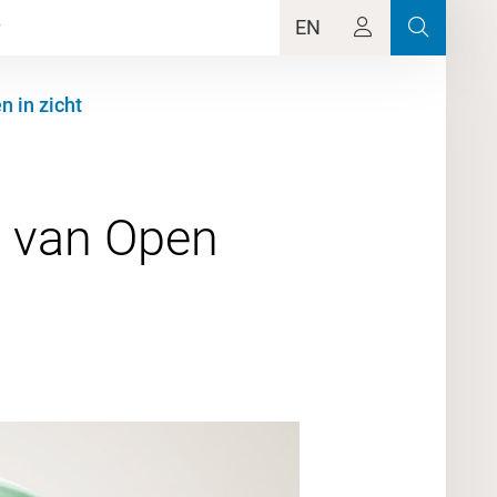
EN
n in zicht
n van Open