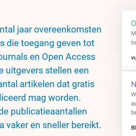
O
antal jaar overeenkomsten
Ma
rs die toegang geven tot
to
journals en Open Access
v
 uitgevers stellen een
tal artikelen dat gratis
N
W
iceerd mag worden.
a
 publicatieaantallen
be
vaker en sneller bereikt.
Bl