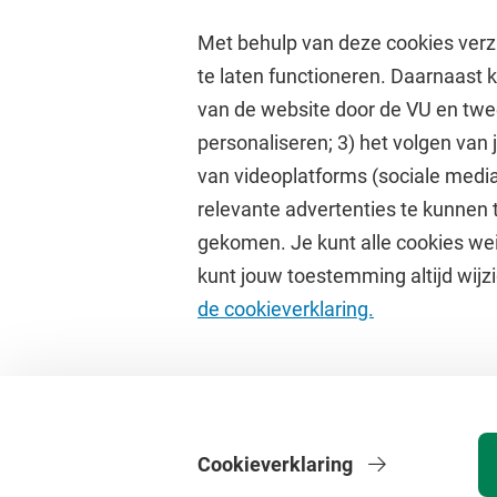
Met behulp van deze cookies verz
te laten functioneren. Daarnaast
van de website door de VU en twe
personaliseren; 3) het volgen van
Direct naar
Studi
van videoplatforms (sociale media
relevante advertenties te kunnen 
Homepage
Academisc
gekomen. Je kunt alle cookies wei
Cultuur op de campus
Studiegids
kunt jouw toestemming altijd wijzi
Universiteitsbibliotheek
Rooster
de cookieverklaring.
Dashboard
Canvas
Cookieverklaring