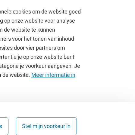
onele cookies om de website goed
ag op onze website voor analyse
om de website te kunnen
tners voor het tonen van inhoud
Over de VU
sites door vier partners om
rtentie je op onze website bent
Contact en route
ategorie je voorkeur aangeven. Je
Werken bij de VU
an de website.
Meer informatie in
Faculteiten
Diensten
s
Stel mijn voorkeur in