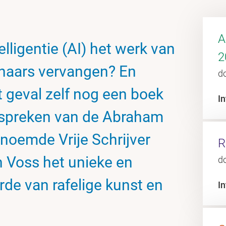
A
lligentie (AI) het werk van
2
enaars vervangen? En
d
 geval zelf nog een boek
In
itspreken van de Abraham
noemde Vrije Schrijver
R
Voss het unieke en
d
rde van rafelige kunst en
In