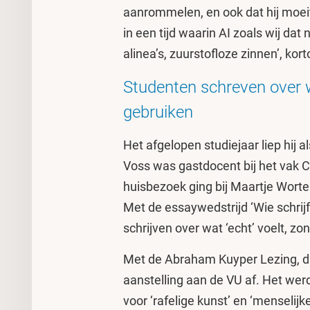
aanrommelen, en ook dat hij moei
in een tijd waarin AI zoals wij da
alinea’s, zuurstofloze zinnen’, kor
Studenten schreven over wa
gebruiken
Het afgelopen studiejaar liep hij 
Voss was gastdocent bij het vak Cr
huisbezoek ging bij Maartje Wortel
Met de essaywedstrijd ‘Wie schrij
schrijven over wat ‘echt’ voelt, zo
Met de Abraham Kuyper Lezing, di
aanstelling aan de VU af. Het werd
voor ‘rafelige kunst’ en ‘menselij