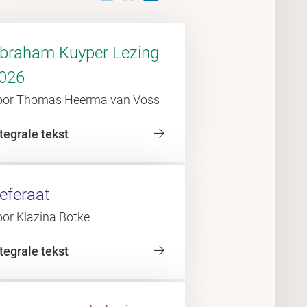
braham Kuyper Lezing
026
oor Thomas Heerma van Voss
tegrale tekst
eferaat
oor Klazina Botke
tegrale tekst