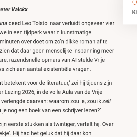
O
eter Valckx
Ki
ina
deed Leo Tolstoj naar verluidt ongeveer vier
 we in een tijdperk waarin kunstmatige
r minuten over doet om zo’n dikke roman af te
 zien dat daar geen menselijke inspanning meer
are, razendsnelle opmars van AI stelde Vrije
 zich een aantal existentiële vragen.
 betekent voor de literatuur,' zei hij tijdens zijn
Lezing 2026, in de volle Aula van de Vrije
t verlengde daarvan: waarom zou je, zou ik
zelf
 je nog een boek van een schrijver lezen?’
n eerste stukken als twintiger, vertelt hij. Over
kje’. Hij had het geluk dat hij daar kon