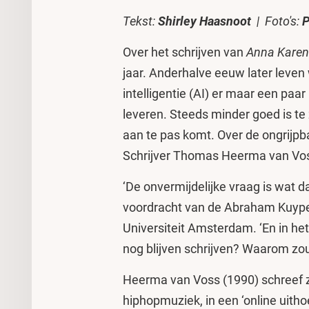
Tekst:
Shirley Haasnoot
| Foto's:
P
Over het schrijven van
Anna Karen
jaar. Anderhalve eeuw later leven
intelligentie (AI) er maar een paa
leveren. Steeds minder goed is te
aan te pas komt. Over de ongrijpb
Schrijver Thomas Heerma van Voss
‘De onvermijdelijke vraag is wat dat
voordracht van de Abraham Kuyper 
Universiteit Amsterdam. ‘En in he
nog blijven schrijven? Waarom zou
Heerma van Voss (1990) schreef zij
hiphopmuziek, in een ‘online uithoe