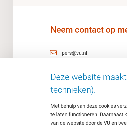
Neem contact op me
pers@vu.nl
06 11 51 27 53
Deze website maakt 
06 25763092
technieken).
Met behulp van deze cookies verz
te laten functioneren. Daarnaast
van de website door de VU en twe