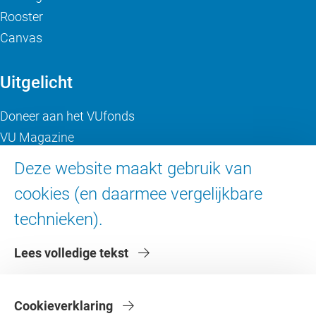
Rooster
Canvas
Uitgelicht
Doneer aan het VUfonds
VU Magazine
Ad Valvas
Deze website maakt gebruik van
Digitale toegankelijkheid
cookies (en daarmee vergelijkbare
technieken).
Over de VU
Lees volledige tekst
Contact en route
Werken bij de VU
Faculteiten
Cookieverklaring