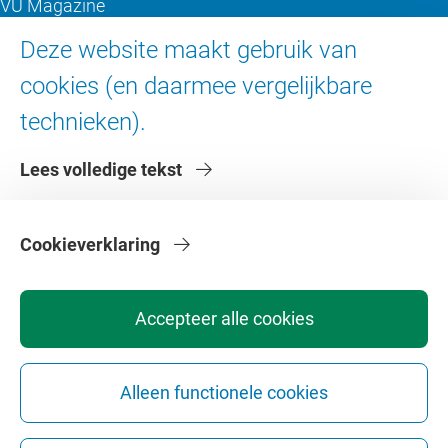
VU Magazine
Ad Valvas
Deze website maakt gebruik van
Digitale toegankelijkheid
cookies (en daarmee vergelijkbare
technieken).
Over de VU
Lees volledige tekst
Contact en route
Werken bij de VU
Faculteiten
Cookieverklaring
Diensten
Accepteer alle cookies
Alleen functionele cookies
Privacy
Disclaimer
Veiligheid
Webcolofon
Cookie instellingen