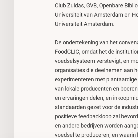
Club Zuidas, GVB, Openbare Biblio
Universiteit van Amsterdam en H
Universiteit Amsterdam.
De ondertekening van het convenant
FoodCLIC, omdat het de institutio
voedselsysteem verstevigt, en mog
organisaties die deelnemen aan he
experimenteren met plantaardige k
van lokale producenten en boere
en ervaringen delen, en inkoopm
standaarden gezet voor de industr
positieve feedbackloop zal bevo
en andere bedrijven worden aang
voedsel te produceren, en waarin k