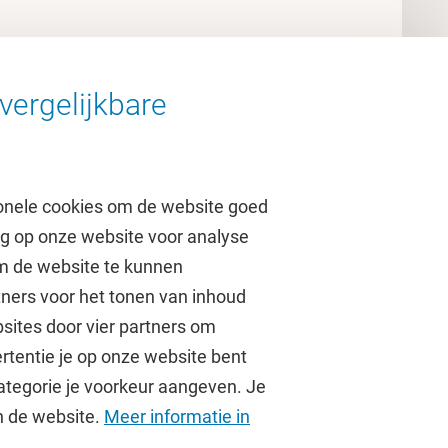
vergelijkbare
onele cookies om de website goed
ag op onze website voor analyse
om de website te kunnen
tners voor het tonen van inhoud
Over de VU
sites door vier partners om
rtentie je op onze website bent
Contact en route
ategorie je voorkeur aangeven. Je
Werken bij de VU
an de website.
Meer informatie in
Faculteiten