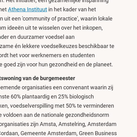
 Het initiatief, een gezamenlijke inspanning
het
Athena Instituut
in het kader van het
n uit een 'community of practice', waarin lokale
m ideeën uit te wisselen over het inkopen,
nder en duurzamer voedsel aan
ame én lekkere voedselkeuzes beschikbaar te
wordt het voor werknemers en studenten
ie goed zijn voor hun gezondheid en de planeet.
tswoning van de burgemeester
nemende organisaties een convenant waarin zij
nste 60% plantaardig en 25% biologisch
ken, voedselverspilling met 50% te verminderen
ie voldoen aan de nationale gezondheidsnorm
 organisaties zijn Amsta, Amstelring, Amsterdam
 Cordaan, Gemeente Amsterdam, Green Business