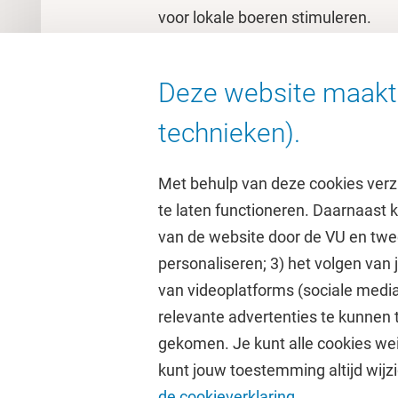
voor lokale boeren stimuleren.
Zie voor meer informatie over he
Amsterdam en de volledige afspr
Deze website maakt 
technieken).
Met behulp van deze cookies verz
te laten functioneren. Daarnaast
van de website door de VU en twe
personaliseren; 3) het volgen van
Direct naar
Studi
van videoplatforms (sociale media
relevante advertenties te kunnen 
Homepage
Academisc
gekomen. Je kunt alle cookies wei
Cultuur op de campus
Studiegids
kunt jouw toestemming altijd wijzi
Universiteitsbibliotheek
Rooster
de cookieverklaring.