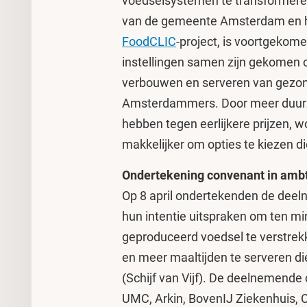
voedselsystemen te transformeren.
van de gemeente Amsterdam en 
FoodCLIC
-project, is voortgekome
instellingen samen zijn gekomen o
verbouwen en serveren van gezo
Amsterdammers. Door meer duurz
hebben tegen eerlijkere prijzen, 
makkelijker om opties te kiezen d
Ondertekening convenant in amb
Op 8 april ondertekenden de deel
hun intentie uitspraken om ten mi
geproduceerd voedsel te verstrek
en meer maaltijden te serveren d
(Schijf van Vijf). De deelnemende
UMC, Arkin, BovenIJ Ziekenhuis,