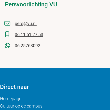
Persvoorlichting VU
pers@vu.nl
06 11 51 27 53
06 25763092
Direct naar
Homepage
Cultuur op de campus