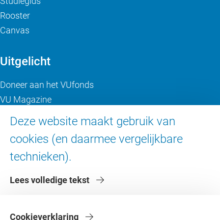
Studiegids
Rooster
Canvas
Uitgelicht
Doneer aan het VUfonds
VU Magazine
Ad Valvas
Deze website maakt gebruik van
Digitale toegankelijkheid
cookies (en daarmee vergelijkbare
technieken).
Over de VU
Lees volledige tekst
Contact en route
Werken bij de VU
Faculteiten
Cookieverklaring