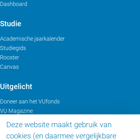
Dashboard
Studie
Academische jaarkalender
Studiegids
Rooster
Canvas
Uitgelicht
Doneer aan het VUfonds
VU Magazine
Ad Valvas
Deze website maakt gebruik van
Digitale toegankelijkheid
cookies (en daarmee vergelijkbare