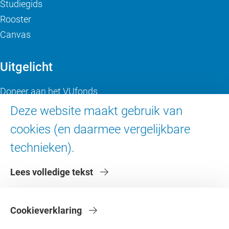
Studiegids
Rooster
Canvas
Uitgelicht
Doneer aan het VUfonds
VU Magazine
Deze website maakt gebruik van
Ad Valvas
cookies (en daarmee vergelijkbare
Digitale toegankelijkheid
technieken).
Over de VU
Lees volledige tekst
Contact en route
Werken bij de VU
Cookieverklaring
Faculteiten