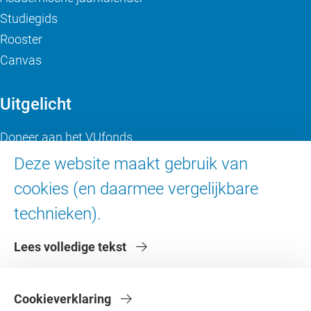
Studiegids
Rooster
Canvas
Uitgelicht
Doneer aan het VUfonds
VU Magazine
Deze website maakt gebruik van
Ad Valvas
cookies (en daarmee vergelijkbare
Digitale toegankelijkheid
technieken).
Over de VU
Lees volledige tekst
Contact en route
Werken bij de VU
Cookieverklaring