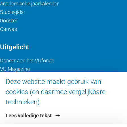
Academische jaarkalender
Studiegids
Rooster
Canvas
Uitgelicht
Doneer aan het VUfonds
VU Magazine
Ad Valvas
Deze website maakt gebruik van
Digitale toegankelijkheid
cookies (en daarmee vergelijkbare
technieken).
Over de VU
Lees volledige tekst
Contact en route
Werken bij de VU