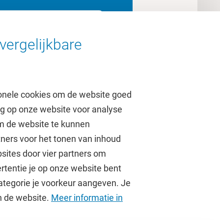
aar de livestream
vergelijkbare
onele cookies om de website goed
ag op onze website voor analyse
om de website te kunnen
tners voor het tonen van inhoud
Over de VU
sites door vier partners om
rtentie je op onze website bent
Contact en route
ategorie je voorkeur aangeven. Je
Werken bij de VU
an de website.
Meer informatie in
Faculteiten