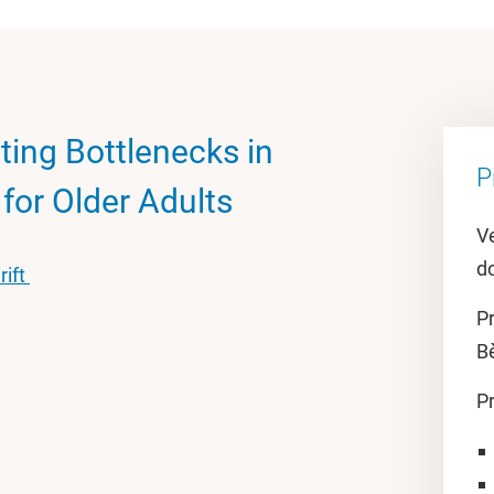
ting Bottlenecks in
P
for Older Adults
Ve
do
rift
Pr
B
P