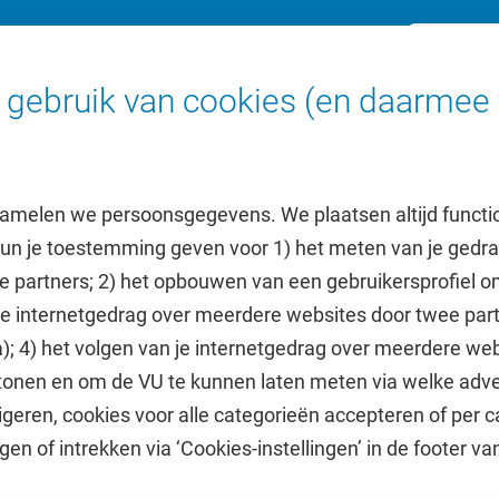
nline
Ga n
gebruik van cookies (en daarmee 
amelen we persoonsgegevens. We plaatsen altijd functi
 kun je toestemming geven voor 1) het meten van je gedr
e partners; 2) het opbouwen van een gebruikersprofiel 
 je internetgedrag over meerdere websites door twee par
e
Uitgelicht
); 4) het volgen van je internetgedrag over meerdere web
tonen en om de VU te kunnen laten meten via welke adve
he jaarkalender
Doneer aan het VUfonds
geren, cookies voor alle categorieën accepteren of per c
VU Magazine
gen of intrekken via ‘Cookies-instellingen’ in de footer v
Ad Valvas