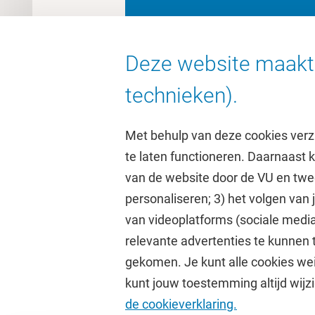
Volg de promotie o
Deze website maakt 
technieken).
Met behulp van deze cookies verz
te laten functioneren. Daarnaast
van de website door de VU en twe
personaliseren; 3) het volgen van
Direct naar
Studi
van videoplatforms (sociale media
relevante advertenties te kunnen 
Homepage
Academisc
gekomen. Je kunt alle cookies wei
Cultuur op de campus
Studiegids
kunt jouw toestemming altijd wijzi
Universiteitsbibliotheek
Rooster
de cookieverklaring.