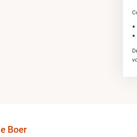
C
De
v
de Boer