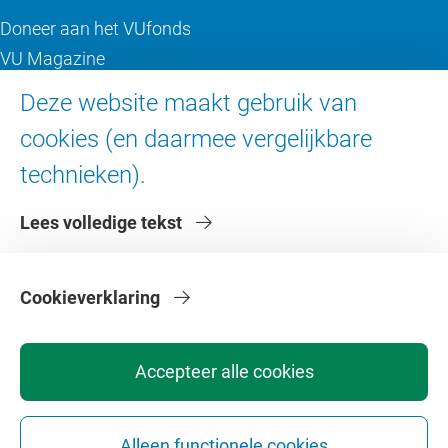
Doneer aan het VUfonds
VU Magazine
Ad Valvas
Deze website maakt gebruik van
Digitale toegankelijkheid
cookies (en daarmee vergelijkbare
technieken).
Over de VU
Lees volledige tekst
Contact en route
Werken bij de VU
Faculteiten
Cookieverklaring
Diensten
Accepteer alle cookies
Alleen functionele cookies