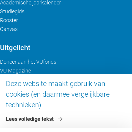
Academische jaarkalender
Studiegids
Rooster
Canvas
Uitgelicht
Doneer aan het VUfonds
VU Magazine
Ad Valvas
Deze website maakt gebruik van
Digitale toegankelijkheid
cookies (en daarmee vergelijkbare
technieken).
Over de VU
Lees volledige tekst
Contact en route
Werken bij de VU