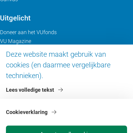
Uitgelicht
Doneer aan het VUfonds
VU Magazine
Ad Valvas
Deze website maakt gebruik van
Digitale toegankelijkheid
cookies (en daarmee vergelijkbare
technieken).
Over de VU
Lees volledige tekst
Contact en route
Werken bij de VU
Faculteiten
Cookieverklaring
Diensten