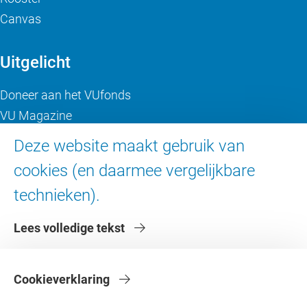
Canvas
Uitgelicht
Doneer aan het VUfonds
VU Magazine
Ad Valvas
Deze website maakt gebruik van
Digitale toegankelijkheid
cookies (en daarmee vergelijkbare
technieken).
Over de VU
Lees volledige tekst
Contact en route
Werken bij de VU
Faculteiten
Cookieverklaring
Diensten