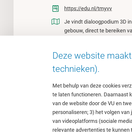
https://edu.nl/tmyvv
Je vindt dialoogpodium 3D in
gebouw, direct te bereiken v
3D | VU Dialoogpodium
De Boelelaan 1085
Deze website maakt 
1081 HV Amsterdam
technieken).
Met behulp van deze cookies verz
te laten functioneren. Daarnaast
van de website door de VU en twe
personaliseren; 3) het volgen van
Direct naar
Studi
van videoplatforms (sociale media
relevante advertenties te kunnen 