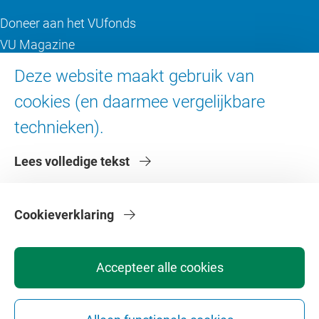
Doneer aan het VUfonds
VU Magazine
Ad Valvas
Deze website maakt gebruik van
Digitale toegankelijkheid
cookies (en daarmee vergelijkbare
technieken).
Over de VU
Lees volledige tekst
Contact en route
Werken bij de VU
Faculteiten
Cookieverklaring
Diensten
Accepteer alle cookies