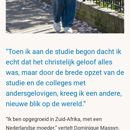
"Toen ik aan de studie begon dacht ik
echt dat het christelijk geloof alles
was, maar door de brede opzet van de
studie en de colleges met
andersgelovigen, kreeg ik een andere,
nieuwe blik op de wereld.”
“Ik ben opgegroeid in Zuid-Afrika, met een
Nederlandse moeder,” vertelt Dominique Massyn.