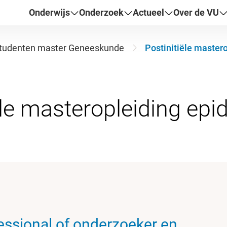
Onderwijs
Onderzoek
Actueel
Over de VU
tudenten master Geneeskunde
Postinitiële master
essional of onderzoeker en