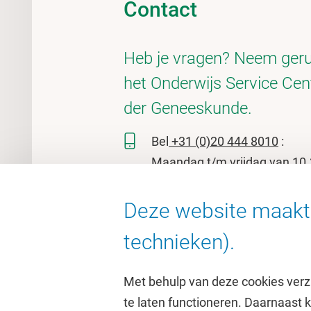
Contact
Heb je vragen? Neem geru
het Onderwijs Service Cen
der Geneeskunde.
Bel
+31 (0)20 444 8010
:
Maandag t/m vrijdag van 10.
16.00 uur.
Deze website maakt 
Studentenbalie
voor algeme
technieken).
Met behulp van deze cookies verz
te laten functioneren. Daarnaast