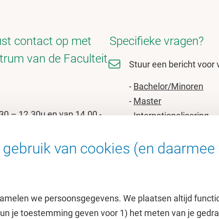
st contact op met
Specifieke vragen?
trum van de Faculteit
Stuur een bericht voor 
-
Bachelor/Minoren
-
Master
30 – 12.30u en van 14.00 -
-
Internationalisering
gebruik van cookies (en daarmee 
ne vragen
amelen we persoonsgegevens. We plaatsen altijd functi
 kun je toestemming geven voor 1) het meten van je gedr