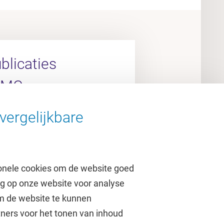
licaties
UMC
vergelijkbare
arch Portal
onele cookies om de website goed
ag op onze website voor analyse
om de website te kunnen
tners voor het tonen van inhoud
Over de VU