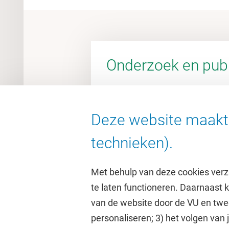
Onderzoek en publ
Deze website maakt 
Ga naar de VU Research Porta
technieken).
Met behulp van deze cookies verz
te laten functioneren. Daarnaast
van de website door de VU en twe
personaliseren; 3) het volgen van
Direct naar
Studi