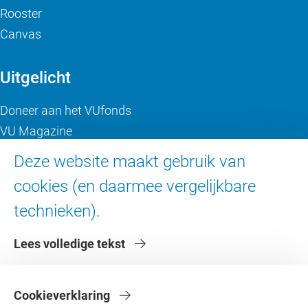
Rooster
Canvas
Uitgelicht
Doneer aan het VUfonds
VU Magazine
Ad Valvas
Deze website maakt gebruik van
Digitale toegankelijkheid
cookies (en daarmee vergelijkbare
technieken).
Over de VU
Lees volledige tekst
Contact en route
Werken bij de VU
Faculteiten
Cookieverklaring