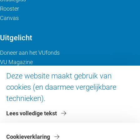
Rooster
Canvas
Uitgelicht
Doneer aan het VUfonds
VU Magazine
Ad Valvas
Deze website maakt gebruik van
Digitale toegankelijkheid
cookies (en daarmee vergelijkbare
technieken).
Over de VU
Lees volledige tekst
Contact en route
Werken bij de VU
Faculteiten
Cookieverklaring