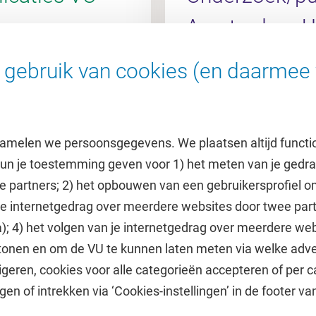
Amsterdam 
gebruik van cookies (en daarmee 
l
Ga naar de AUMC Rese
amelen we persoonsgegevens. We plaatsen altijd functi
 kun je toestemming geven voor 1) het meten van je gedr
e partners; 2) het opbouwen van een gebruikersprofiel 
 je internetgedrag over meerdere websites door twee par
e
Uitgelicht
); 4) het volgen van je internetgedrag over meerdere web
tonen en om de VU te kunnen laten meten via welke adve
he jaarkalender
Doneer aan het VUfonds
geren, cookies voor alle categorieën accepteren of per c
VU Magazine
gen of intrekken via ‘Cookies-instellingen’ in de footer v
Ad Valvas