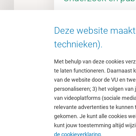
Deze website maakt 
Ga naar de VU Research Porta
technieken).
Met behulp van deze cookies verz
te laten functioneren. Daarnaast
van de website door de VU en twe
personaliseren; 3) het volgen van
Direct naar
Studi
van videoplatforms (sociale media
relevante advertenties te kunnen 
Homepage
Academisc
gekomen. Je kunt alle cookies wei
Cultuur op de campus
Studiegids
kunt jouw toestemming altijd wijzi
Universiteitsbibliotheek
Rooster
de cookieverklaring.