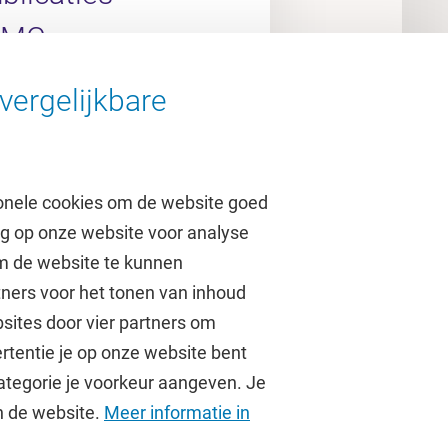
UMC
vergelijkbare
arch Portal
onele cookies om de website goed
ag op onze website voor analyse
om de website te kunnen
tners voor het tonen van inhoud
Over de VU
sites door vier partners om
rtentie je op onze website bent
Contact en route
ategorie je voorkeur aangeven. Je
Werken bij de VU
an de website.
Meer informatie in
Faculteiten