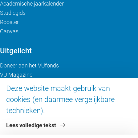
Academische jaarkalender
Studiegids
Rooster
Canvas
Uitgelicht
Doneer aan het VUfonds
VU Magazine
Ad Valvas
Deze website maakt gebruik van
Digitale toegankelijkheid
cookies (en daarmee vergelijkbare
technieken).
Over de VU
Lees volledige tekst
Contact en route
Werken bij de VU