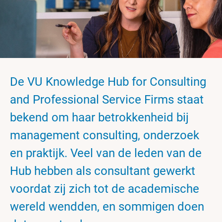
De VU Knowledge Hub for Consulting
and Professional Service Firms staat
bekend om haar betrokkenheid bij
management consulting, onderzoek
en praktijk. Veel van de leden van de
Hub hebben als consultant gewerkt
voordat zij zich tot de academische
wereld wendden, en sommigen doen