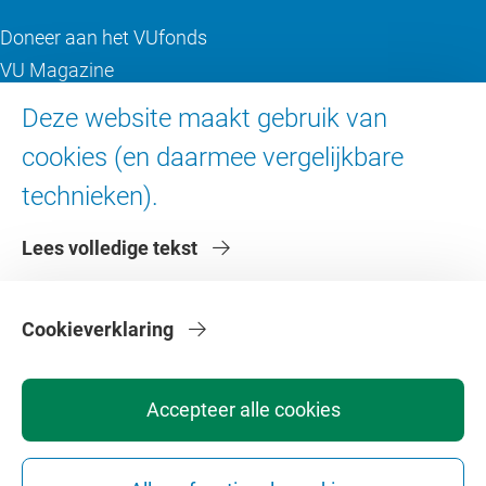
Doneer aan het VUfonds
VU Magazine
Ad Valvas
Deze website maakt gebruik van
Digitale toegankelijkheid
cookies (en daarmee vergelijkbare
technieken).
Over de VU
Lees volledige tekst
Contact en route
Werken bij de VU
Faculteiten
Cookieverklaring
Diensten
Accepteer alle cookies