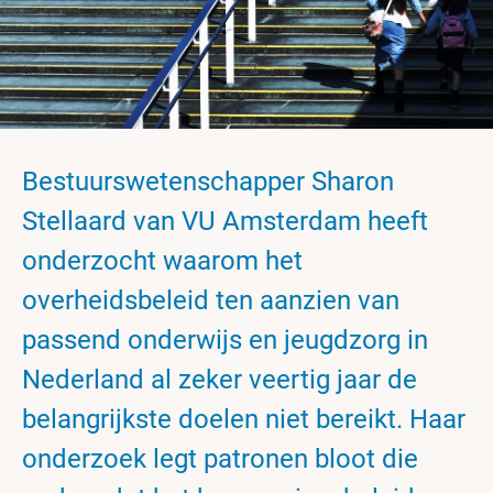
Bestuurswetenschapper Sharon
Stellaard van VU Amsterdam heeft
onderzocht waarom het
overheidsbeleid ten aanzien van
passend onderwijs en jeugdzorg in
Nederland al zeker veertig jaar de
belangrijkste doelen niet bereikt. Haar
onderzoek legt patronen bloot die