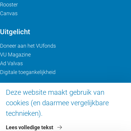
Rooster
Canvas
Uitgelicht
Doneer aan het VUfonds
VU Magazine
Ad Valvas
Digitale toegankelijkheid
Over de VU
Deze website maakt gebruik van
cookies (en daarmee vergelijkbare
Contact en route
technieken).
Werken bij de VU
Faculteiten
Lees volledige tekst
Diensten