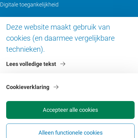
Digitale toegankelijkheid
Over de VU
Deze website maakt gebruik van
cookies (en daarmee vergelijkbare
Contact en route
Werken bij de VU
technieken).
Faculteiten
Lees volledige tekst
Diensten
Cookieverklaring
Accepteer alle cookies
Privacy
Disclaimer
Veiligheid
Webcolofon
Cookie instellingen
Webarchief
Alleen functionele cookies