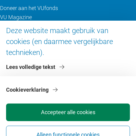
Doneer aan het VUfonds
VU Magazine
Ad Valvas
Deze website maakt gebruik van
Digitale toegankelijkheid
cookies (en daarmee vergelijkbare
technieken).
Over de VU
Lees volledige tekst
Contact en route
Werken bij de VU
Faculteiten
Cookieverklaring
Diensten
Accepteer alle cookies
Alleen functionele cookies