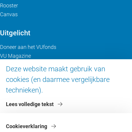
Rooster
Canvas
Uitgelicht
Doneer aan het VUfonds
VU Magazine
Ad Valvas
Deze website maakt gebruik van
Digitale toegankelijkheid
cookies (en daarmee vergelijkbare
technieken).
Over de VU
Lees volledige tekst
Contact en route
Werken bij de VU
Faculteiten
Cookieverklaring