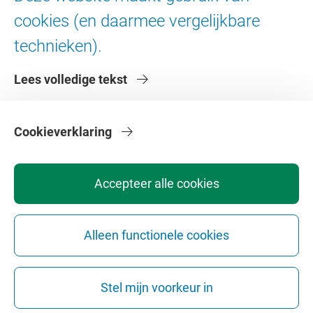
Digitale toegankelijkheid
cookies (en daarmee vergelijkbare
technieken).
Over de VU
Lees volledige tekst
Contact en route
Werken bij de VU
Faculteiten
Cookieverklaring
Diensten
Accepteer alle cookies
Alleen functionele cookies
Privacy
Disclaimer
Veiligheid
Webcolofon
Cookie instellingen
Stel mijn voorkeur in
Webarchief
Copyright © 2026 - Vrije Universiteit Amsterdam