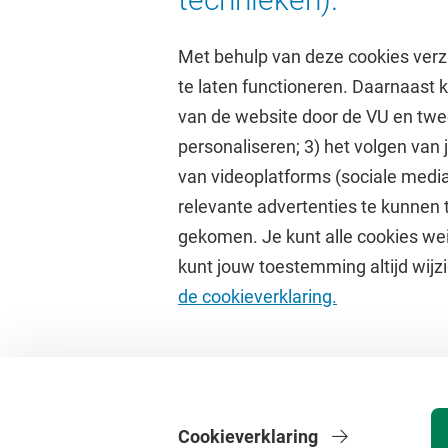
Met behulp van deze cookies verz
te laten functioneren. Daarnaast
van de website door de VU en twe
personaliseren; 3) het volgen van
Direct naar
Studi
van videoplatforms (sociale media
relevante advertenties te kunnen 
Homepage
Academisc
gekomen. Je kunt alle cookies wei
Cultuur op de campus
Studiegids
kunt jouw toestemming altijd wijzi
Universiteitsbibliotheek
Rooster
de cookieverklaring.
Dashboard
Canvas
Cookieverklaring