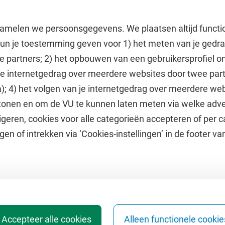
amelen we persoonsgegevens. We plaatsen altijd functi
 kun je toestemming geven voor 1) het meten van je gedr
e partners; 2) het opbouwen van een gebruikersprofiel 
 je internetgedrag over meerdere websites door twee par
e
Uitgelicht
); 4) het volgen van je internetgedrag over meerdere web
tonen en om de VU te kunnen laten meten via welke adve
he jaarkalender
Doneer aan het VUfonds
geren, cookies voor alle categorieën accepteren of per c
VU Magazine
gen of intrekken via ‘Cookies-instellingen’ in de footer v
Ad Valvas
Digitale toegankelijkheid
Accepteer alle cookies
Alleen functionele cookie