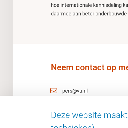
hoe internationale kennisdeling k
daarmee aan beter onderbouwde k
Neem contact op me
pers@vu.nl
06 11 51 27 53
Deze website maakt 
06 25763092
technieken).