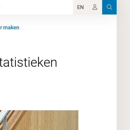
EN
er maken
atistieken