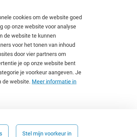
onele cookies om de website goed
ag op onze website voor analyse
om de website te kunnen
tners voor het tonen van inhoud
Over de VU
sites door vier partners om
rtentie je op onze website bent
Contact en route
ategorie je voorkeur aangeven. Je
Werken bij de VU
an de website.
Meer informatie in
Faculteiten
Diensten
s
Stel mijn voorkeur in