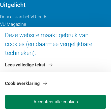
Uitgelicht
Doneer aan het VUfonds
VU Magazine
Ad Valvas
Deze website maakt gebruik van
Digitale toegankelijkheid
cookies (en daarmee vergelijkbare
technieken).
Over de VU
Lees volledige tekst
Contact en route
Werken bij de VU
Faculteiten
Cookieverklaring
Diensten
Accepteer alle cookies