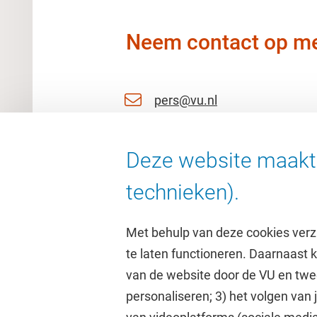
Neem contact op me
pers@vu.nl
06 11 51 27 53
Deze website maakt 
06 25763092
technieken).
Met behulp van deze cookies verz
te laten functioneren. Daarnaast
van de website door de VU en twe
personaliseren; 3) het volgen van
Direct naar
Studi