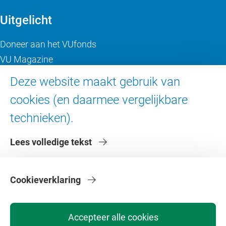
Uitgelicht
Doneer aan het VUfonds
VU Magazine
Ad Valvas
Deze website maakt gebruik van
Digitale toegankelijkheid
cookies (en daarmee vergelijkbare
technieken).
Over de VU
Lees volledige tekst
Contact en route
Werken bij de VU
Faculteiten
Cookieverklaring
Diensten
Accepteer alle cookies