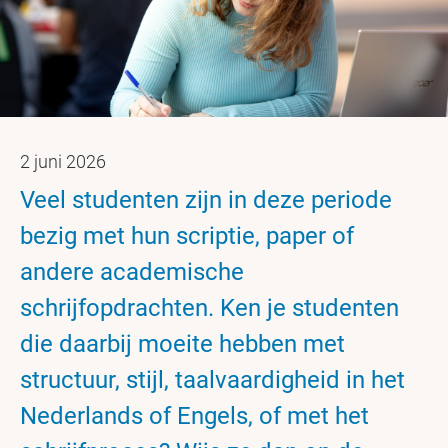
2 juni 2026
Veel studenten zijn in deze periode
bezig met hun scriptie, paper of
andere academische
schrijfopdrachten. Ken je studenten
die daarbij moeite hebben met
structuur, stijl, taalvaardigheid in het
Nederlands of Engels, of met het