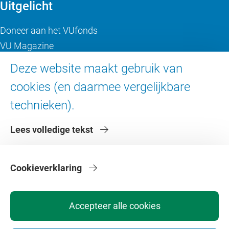
Uitgelicht
Doneer aan het VUfonds
VU Magazine
Ad Valvas
Deze website maakt gebruik van
Digitale toegankelijkheid
cookies (en daarmee vergelijkbare
technieken).
Over de VU
Lees volledige tekst
Contact en route
Werken bij de VU
Faculteiten
Cookieverklaring
Diensten
Accepteer alle cookies